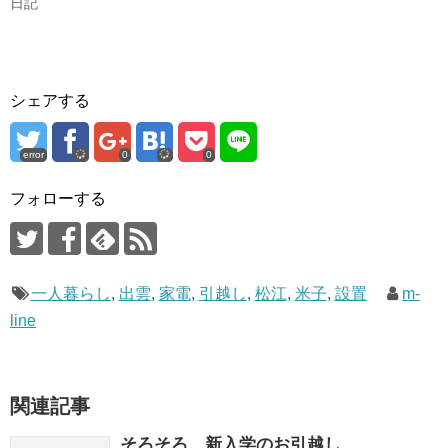
日記
シェアする
error
0
0
フォローする
一人暮らし
,
出雲
,
家電
,
引越し
,
松江
,
米子
,
設置
m-
line
関連記事
そろそろ、新入学のお引越し