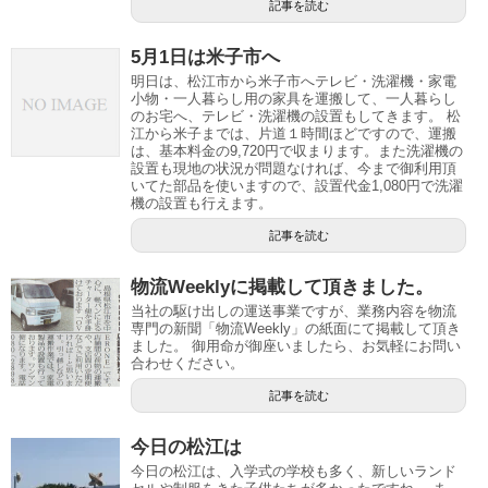
記事を読む
5月1日は米子市へ
明日は、松江市から米子市へテレビ・洗濯機・家電
小物・一人暮らし用の家具を運搬して、一人暮らし
のお宅へ、テレビ・洗濯機の設置もしてきます。 松
江から米子までは、片道１時間ほどですので、運搬
は、基本料金の9,720円で収まります。また洗濯機の
設置も現地の状況が問題なければ、今まで御利用頂
いてた部品を使いますので、設置代金1,080円で洗濯
機の設置も行えます。
記事を読む
物流Weeklyに掲載して頂きました。
当社の駆け出しの運送事業ですが、業務内容を物流
専門の新聞「物流Weekly」の紙面にて掲載して頂き
ました。 御用命が御座いましたら、お気軽にお問い
合わせください。
記事を読む
今日の松江は
今日の松江は、入学式の学校も多く、新しいランド