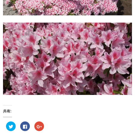
共有:
ク
F
ク
リ
a
リ
ッ
c
ッ