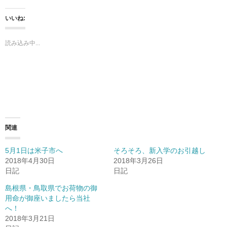
ク
e
ク
し
b
し
て
o
て
いいね:
T
o
G
w
k
o
i
で
o
t
共
g
読み込み中...
t
有
l
e
す
e
r
る
+
で
に
で
共
は
共
有
ク
有
(
リ
(
新
ッ
新
し
ク
し
い
し
い
ウ
て
ウ
ィ
く
ィ
ン
だ
ン
ド
さ
ド
関連
ウ
い
ウ
で
(
で
開
新
開
き
し
き
5月1日は米子市へ
そろそろ、新入学のお引越し
ま
い
ま
す
ウ
す
2018年4月30日
2018年3月26日
)
ィ
)
日記
日記
ン
ド
ウ
島根県・鳥取県でお荷物の御
で
開
用命が御座いましたら当社
き
へ！
ま
す
2018年3月21日
)