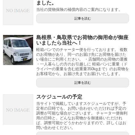
ました。
当社の貨物保険の補償内容のご案内になります。
記事を読む
島根県・鳥取県でお荷物の御用命が御座
いましたら当社へ！
軽箱バンでのチャーター便を行っております。 複数
のお荷物があり、同一のお届け先にお荷物を届けた
い場合にご利用ください。 ・店舗間のお荷物の運搬
・一人暮らしの方のお引越しに 軽箱バンに重量（ド
ライバーの重量を含む総重量350kgまで）のお荷物を
お客様宅から、お届け先までお届けいたします。
記事を読む
スケジュールの予定
当サイトで掲載していますスケジュールですが、予
定有の日時でも、お問い合わせいただければ予定の
調整が可能な場合がございます。 チャーター便御利
用の日時と、どんなお荷物かを御連絡いただけれ
ば、調整可能かどうかわかりますので、詳しくはお
問い合わせください。