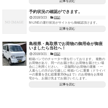
記事を読む
予約状況の確認ができます。
2018/3/23
日記
M-LINEの運行状況がサイトから御確認頂けます。
記事を読む
島根県・鳥取県でお荷物の御用命が御座
いましたら当社へ！
2018/3/21
日記
軽箱バンでのチャーター便を行っております。 複数の
お荷物があり、同一のお届け先にお荷物を届けたい場
合にご利用ください。 ・店舗間のお荷物の運搬 ・一
人暮らしの方のお引越しに 軽箱バンに重量（ドライバ
ーの重量を含む総重量350kgまで）のお荷物をお客様
宅から、お届け先までお届けいたします。
記事を読む