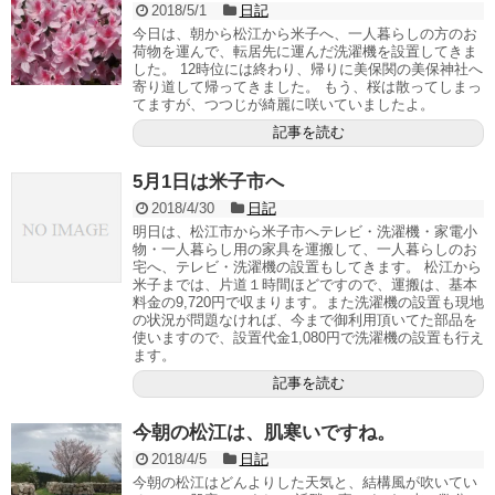
2018/5/1
日記
今日は、朝から松江から米子へ、一人暮らしの方のお
荷物を運んで、転居先に運んだ洗濯機を設置してきま
した。 12時位には終わり、帰りに美保関の美保神社へ
寄り道して帰ってきました。 もう、桜は散ってしまっ
てますが、つつじが綺麗に咲いていましたよ。
記事を読む
5月1日は米子市へ
2018/4/30
日記
明日は、松江市から米子市へテレビ・洗濯機・家電小
物・一人暮らし用の家具を運搬して、一人暮らしのお
宅へ、テレビ・洗濯機の設置もしてきます。 松江から
米子までは、片道１時間ほどですので、運搬は、基本
料金の9,720円で収まります。また洗濯機の設置も現地
の状況が問題なければ、今まで御利用頂いてた部品を
使いますので、設置代金1,080円で洗濯機の設置も行え
ます。
記事を読む
今朝の松江は、肌寒いですね。
2018/4/5
日記
今朝の松江はどんよりした天気と、結構風が吹いてい