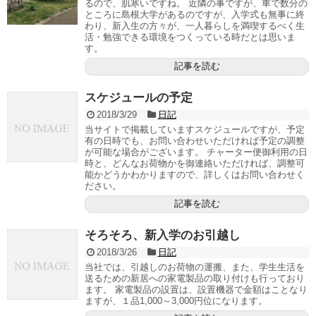
るので、肌寒いですね。 近隣の事ですが、車で数分の
ところに島根大学があるのですが、入学式も無事に終
わり、新入生の方々が、一人暮らしを満喫するべく生
活・勉強できる環境をつくっている時だとは思いま
す。
記事を読む
スケジュールの予定
2018/3/29
日記
当サイトで掲載していますスケジュールですが、予定
有の日時でも、お問い合わせいただければ予定の調整
が可能な場合がございます。 チャーター便御利用の日
時と、どんなお荷物かを御連絡いただければ、調整可
能かどうかわかりますので、詳しくはお問い合わせく
ださい。
記事を読む
そろそろ、新入学のお引越し
2018/3/26
日記
当社では、引越しのお荷物の運搬、また、学生生活を
送るための新居への家電製品の取り付けも行っており
ます。 家電製品の設置は、設置機器で金額はことなり
ますが、１品1,000～3,000円位になります。