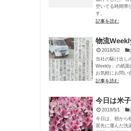
空いてる時間帯
す。
記事を読む
物流Wee
2018/5/2
当社の駆け出し
Weekly」の
お気軽にお問い
記事を読む
今日は米
2018/5/1
今日は、朝から
居先に運んだ洗