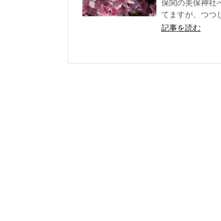
保関の美保神社
てますが、つつ
記事を読む