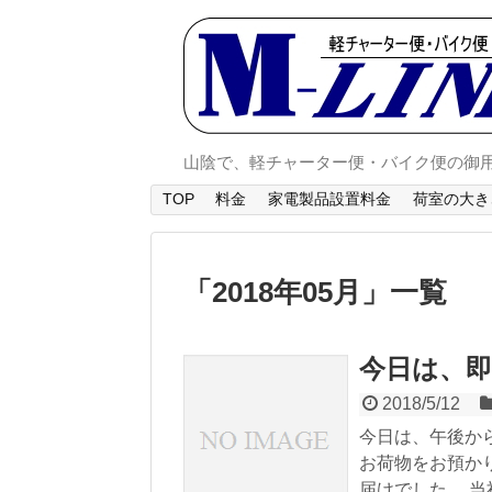
山陰で、軽チャーター便・バイク便の御
TOP
料金
家電製品設置料金
荷室の大き
「
2018年05月
」
一覧
今日は、
2018/5/12
今日は、午後か
お荷物をお預か
届けでした。 