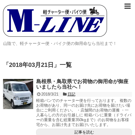
山陰で、軽チャーター便・バイク便の御用命なら当社まで！
「
2018年03月21日
」
一覧
島根県・鳥取県でお荷物の御用命が御座
いましたら当社へ！
2018/3/21
日記
軽箱バンでのチャーター便を行っております。 複数の
お荷物があり、同一のお届け先にお荷物を届けたい場
合にご利用ください。 ・店舗間のお荷物の運搬 ・一
人暮らしの方のお引越しに 軽箱バンに重量（ドライバ
ーの重量を含む総重量350kgまで）のお荷物をお客様
宅から、お届け先までお届けいたします。
記事を読む