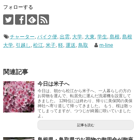
フォローする
チャーター
,
バイク便
,
出雲
,
大学
,
大東
,
学生
,
島根
,
島根
大学
,
引越し
,
松江
,
米子
,
軽
,
運送
,
鳥取
m-line
関連記事
今日は米子へ
今日は、朝から松江から米子へ、一人暮らしの方の
お荷物を運んで、転居先に運んだ洗濯機を設置して
きました。 12時位には終わり、帰りに美保関の美保
神社へ寄り道して帰ってきました。 もう、桜は散っ
てしまってますが、つつじが綺麗に咲いていました
よ。
記事を読む
島根県・鳥取県でお荷物の御用命が御座