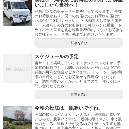
いましたら当社へ！
軽箱バンでのチャーター便を行っております。 複数
のお荷物があり、同一のお届け先にお荷物を届けた
い場合にご利用ください。 ・店舗間のお荷物の運搬
・一人暮らしの方のお引越しに 軽箱バンに重量（ド
ライバーの重量を含む総重量350kgまで）のお荷物を
お客様宅から、お届け先までお届けいたします。
記事を読む
スケジュールの予定
当サイトで掲載していますスケジュールですが、予
定有の日時でも、お問い合わせいただければ予定の
調整が可能な場合がございます。 チャーター便御利
用の日時と、どんなお荷物かを御連絡いただけれ
ば、調整可能かどうかわかりますので、詳しくはお
問い合わせください。
記事を読む
今朝の松江は、肌寒いですね。
今朝の松江はどんよりした天気と、結構風が吹いて
いるので、肌寒いですね。 近隣の事ですが、車で数
分のところに島根大学があるのですが、入学式も無
事に終わり、新入生の方々が、一人暮らしを満喫す