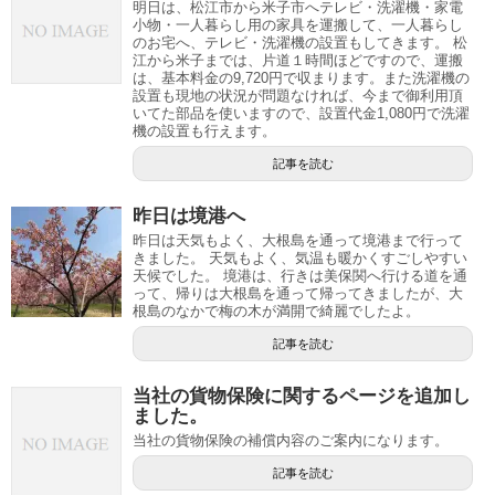
明日は、松江市から米子市へテレビ・洗濯機・家電
小物・一人暮らし用の家具を運搬して、一人暮らし
のお宅へ、テレビ・洗濯機の設置もしてきます。 松
江から米子までは、片道１時間ほどですので、運搬
は、基本料金の9,720円で収まります。また洗濯機の
設置も現地の状況が問題なければ、今まで御利用頂
いてた部品を使いますので、設置代金1,080円で洗濯
機の設置も行えます。
記事を読む
昨日は境港へ
昨日は天気もよく、大根島を通って境港まで行って
きました。 天気もよく、気温も暖かくすごしやすい
天候でした。 境港は、行きは美保関へ行ける道を通
って、帰りは大根島を通って帰ってきましたが、大
根島のなかで梅の木が満開で綺麗でしたよ。
記事を読む
当社の貨物保険に関するページを追加し
ました。
当社の貨物保険の補償内容のご案内になります。
記事を読む