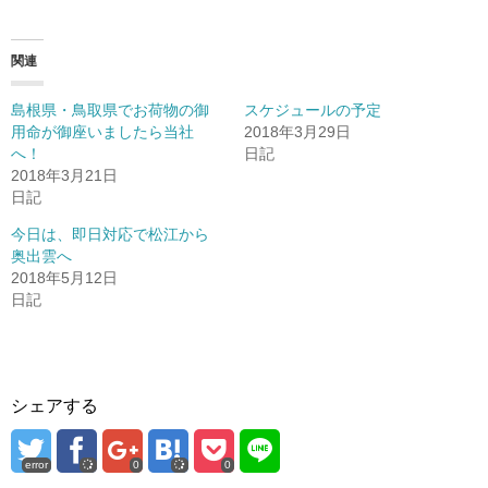
い
し
い
ウ
て
ウ
ィ
く
ィ
ン
だ
ン
ド
さ
ド
関連
ウ
い
ウ
で
(
で
開
新
開
き
し
き
島根県・鳥取県でお荷物の御
スケジュールの予定
ま
い
ま
す
ウ
す
用命が御座いましたら当社
2018年3月29日
)
ィ
)
へ！
日記
ン
ド
2018年3月21日
ウ
で
日記
開
き
今日は、即日対応で松江から
ま
す
奥出雲へ
)
2018年5月12日
日記
シェアする
error
0
0