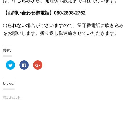
ば、申し込みから、開通後の設定まで当社で行います。
【お問い合わせ御電話】080-2898-2762
出られない場合がございますので、留守番電話に吹き込み
をお願いします。折り返し御連絡させていただきます。
共有:
ク
F
ク
リ
a
リ
ッ
c
ッ
ク
e
ク
し
b
し
て
o
て
いいね:
T
o
G
w
k
o
i
で
o
t
共
g
読み込み中...
t
有
l
e
す
e
r
る
+
で
に
で
共
は
共
有
ク
有
(
リ
(
新
ッ
新
し
ク
し